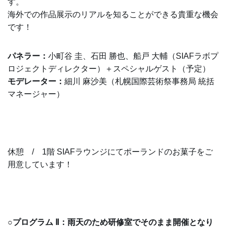
す。
海外での作品展示のリアルを知ることができる貴重
な
機会
です！
パネラー：
小町谷 圭、石田 勝也、船戸 大輔（SIAFラボプ
ロジェクトディレクター）＋スペシャルゲスト（予定）
モデレーター：
細川 麻沙美（札幌国際芸術祭事務局 統括
マネージャー）
休憩 / 1階 SIAFラウンジにてポーランドのお菓子をご
用意しています！
○プログラム Ⅱ：雨天のため研修室でそのまま開催となり